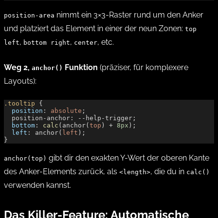
nimmt ein 3×3-Raster rund um den Anker
position-area
und platziert das Element in einer der neun Zonen:
top
,
,
, etc.
left
bottom right
center
Weg 2,
Funktion
(präziser, für komplexere
anchor()
Layouts):
.tooltip
 {
  position
: 
absolute
;
  position-anchor: --help-trigger;
  bottom
: 
calc
(anchor(
top
) + 
8px
);
  left
: anchor(
left
);
}
gibt dir den exakten Y-Wert der oberen Kante
anchor(top)
des Anker-Elements zurück, als
, die du in
<length>
calc()
verwenden kannst.
Das Killer-Feature: Automatische