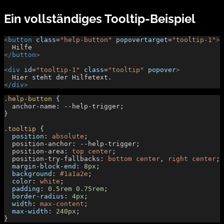
Ein vollständiges Tooltip-Beispiel
<
button
 class
=
"help-button"
 popovertarget
=
"tooltip-1"
>
  Hilfe
</
button
>
<
div
 id
=
"tooltip-1"
 class
=
"tooltip"
 popover
>
  Hier steht der Hilfetext.
</
div
>
.help-button
 {
  anchor-name: --help-trigger;
}
.tooltip
 {
  position
: 
absolute
;
  position-anchor: --help-trigger;
  position-area: 
top
 center
;
  position-try-fallbacks: 
bottom
 center
, 
right
 center
;
  margin-block-end
: 
8px
;
  background
: 
#1a1a2e
;
  color
: 
white
;
  padding
: 
0.5rem
 0.75rem
;
  border-radius
: 
4px
;
  width
: 
max-content
;
  max-width
: 
240px
;
}