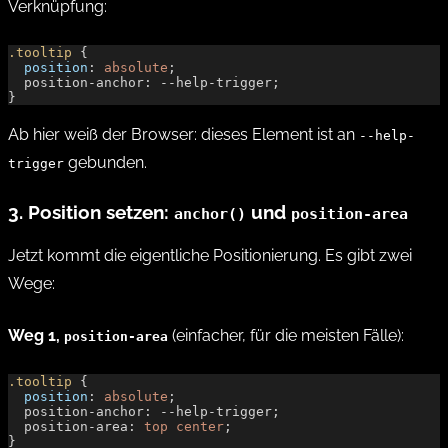
Verknüpfung:
.tooltip
 {
  position
: 
absolute
;
  position-anchor: --help-trigger;
}
Ab hier weiß der Browser: dieses Element ist an
--help-
gebunden.
trigger
3. Position setzen:
und
anchor()
position-area
Jetzt kommt die eigentliche Positionierung. Es gibt zwei
Wege:
Weg 1,
(einfacher, für die meisten Fälle):
position-area
.tooltip
 {
  position
: 
absolute
;
  position-anchor: --help-trigger;
  position-area: 
top
 center
;
}