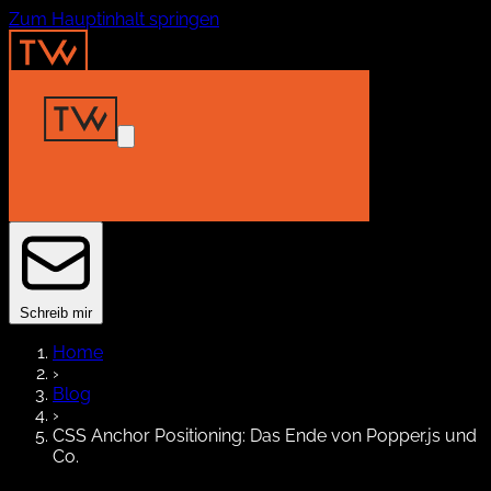
Zum Hauptinhalt springen
Home
Insights
Projekte
About
Kontakt
Schreib mir
Home
›
Blog
›
CSS Anchor Positioning: Das Ende von Popper.js und
Co.