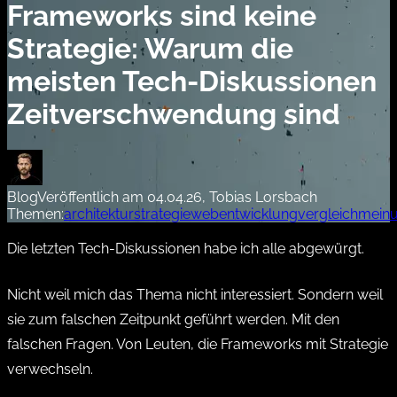
Frameworks sind keine
Strategie: Warum die
meisten Tech-Diskussionen
Zeitverschwendung sind
Blog
Veröffentlich am 04.04.26, Tobias Lorsbach
Themen:
architektur
strategie
webentwicklung
vergleich
mein
Die letzten Tech-Diskussionen habe ich alle abgewürgt.
Nicht weil mich das Thema nicht interessiert. Sondern weil
sie zum falschen Zeitpunkt geführt werden. Mit den
falschen Fragen. Von Leuten, die Frameworks mit Strategie
verwechseln.