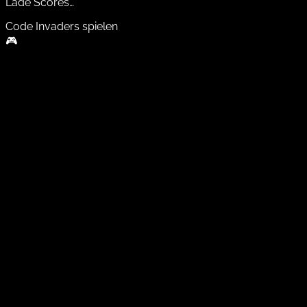
Lade Scores…
Code Invaders
spielen
🎮