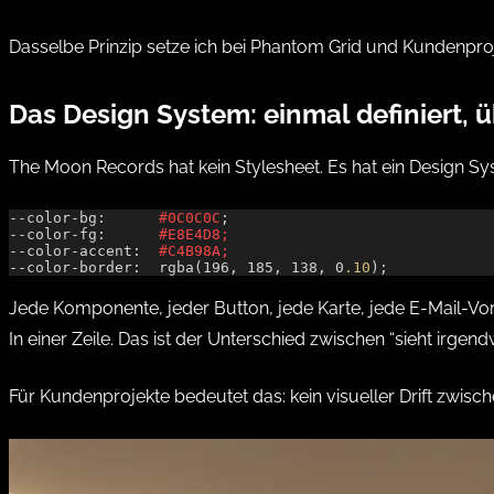
Dasselbe Prinzip setze ich bei
Phantom Grid
und Kundenprojek
Das Design System: einmal definiert, ü
The Moon Records hat kein Stylesheet. Es hat ein Design S
--color-bg:      
#0C0C0C
;
--color-fg:      
#E8E4D8;
--color-accent:  
#C4B98A;
--color-border:  rgba(196, 185, 138, 0
.10
);
Jede Komponente, jeder Button, jede Karte, jede E-Mail-Vorl
In einer Zeile. Das ist der Unterschied zwischen “sieht irgend
Für Kundenprojekte bedeutet das: kein visueller Drift zwische