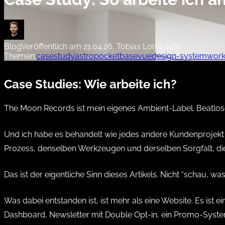
Blog
Veröffentlich am 21.04.26, Tobias Lorsbach
Themen:
casestudy
astro
pocketbase
vue
design-system
work
Case Studies: Wie arbeite ich?
The Moon Records ist mein eigenes Ambient-Label. Beatlo
Und ich habe es behandelt wie jedes andere Kundenprojekt a
Prozess, denselben Werkzeugen und derselben Sorgfalt, die i
Das ist der eigentliche Sinn dieses Artikels. Nicht “schau, w
Was dabei entstanden ist, ist mehr als eine Website. Es ist 
Dashboard, Newsletter mit Double Opt-in, ein Promo-System 