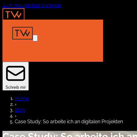
Zum Hauptinhalt springen
Home
Insights
Projekte
About
Kontakt
Schreib mir
Home
›
Blog
›
Case Study: So arbeite ich an digitalen Projekten
Case Study: So arbeite ich an