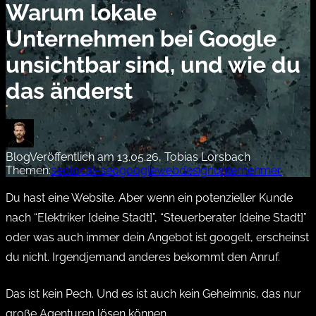
Warum lokale
Unternehmen bei Google
unsichtbar sind, und wie du
das änderst
Blog
Veröffentlich am 13.05.26, Tobias Lorsbach
Themen:
seo
local-seo
google
webdesign
unternehmer
Du hast eine Website. Aber wenn ein potenzieller Kunde
nach “Elektriker [deine Stadt]”, “Steuerberater [deine Stadt]”
oder was auch immer dein Angebot ist googelt, erscheinst
du nicht. Irgendjemand anderes bekommt den Anruf.
Das ist kein Pech. Und es ist auch kein Geheimnis, das nur
große Agenturen lösen können.