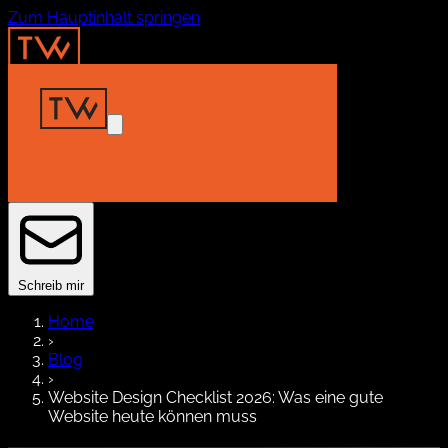
Zum Hauptinhalt springen
Home
Insights
Projekte
About
Kontakt
Schreib mir
Home
›
Blog
›
Website Design Checklist 2026: Was eine gute
Website heute können muss