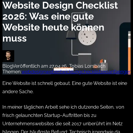
Website Design Checklist
2026: Was eine gute
Website heute können
muss
Blog
Veröffentlich am 27.04.26, Tobias Lorsbach
Themen:
webdesign
webentwicklung
checklist
seo
anfaenger
Eine Website ist schnell gebaut. Eine gute Website ist eine
andere Sache.
In meiner täglichen Arbeit sehe ich dutzende Seiten, von
frisch gelaunchten Startup-Auftritten bis zu
Unternehmenswebsites die seit 2017 unberührt im Netz
hängen. Der häufigste Befund: Technisch irgendwie da,