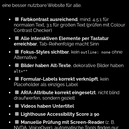
eine besser nutzbare Website für alle.
Farbkontrast ausreichend
, mind. 4,5:1 für
normalen Text, 3:1 für großen Text (prüfen mit
Colour
Contrast Checker
)
Alle interaktiven Elemente per Tastatur
erreichbar
, Tab-Reihenfolge macht Sinn
Fokus-Styles sichtbar
, kein
ohne
outline: none
Alternative
Bilder haben Alt-Texte
, dekorative Bilder haben
alt=""
Formular-Labels korrekt verknüpft
, kein
Placeholder als einziges Label
ARIA-Attribute korrekt eingesetzt
, nicht blind
draufwerfen, sondern gezielt
Videos haben Untertitel
Lighthouse Accessibility Score ≥ 90
Manuelle Prüfung mit Screen-Reader
(z. B.
NVDA, VoiceOver), automatische Tools finden nur