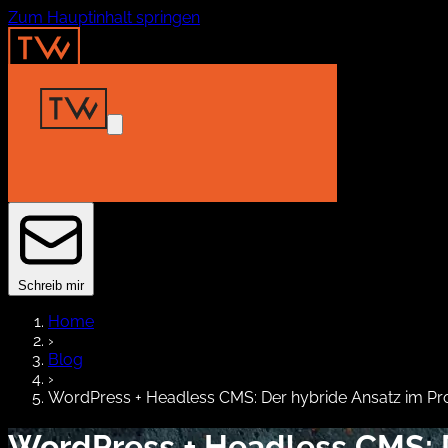
Zum Hauptinhalt springen
Home
Insights
Projekte
About
Kontakt
Schreib mir
Home
›
Blog
›
WordPress + Headless CMS: Der hybride Ansatz im Pr
WordPress + Headless CMS: D