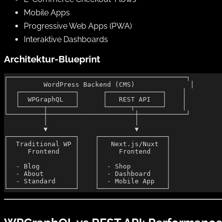
Mobile Apps
Progressive Web Apps (PWA)
Interaktive Dashboards
Architektur-Blueprint
┌─────────────────────────────────────────────┐
│         WordPress Backend (CMS)              │
│  ┌──────────────┐      ┌──────────────┐    │
│  │  WPGraphQL   │      │   REST API   │    │
│  └──────┬───────┘      └──────┬───────┘    │
└─────────┼──────────────────────┼────────────┘
          │                      │
          ▼                      ▼
┌─────────────────┐    ┌─────────────────┐
│  Traditional WP │    │   Next.js/Nuxt  │
│     Frontend    │    │     Frontend    │
│                 │    │                 │
│  - Blog         │    │  - Shop         │
│  - About        │    │  - Dashboard    │
│  - Standard     │    │  - Mobile App   │
└─────────────────┘    └─────────────────┘