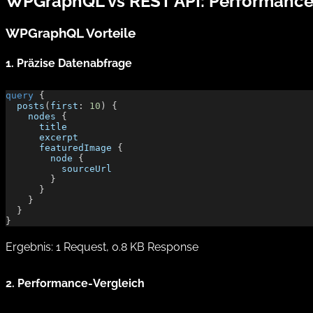
WPGraphQL vs REST API: Performan
WPGraphQL Vorteile
1. Präzise Datenabfrage
query
 {
  posts
(
first
: 
10
) {
    nodes
 {
      title
      excerpt
      featuredImage
 {
        node
 {
          sourceUrl
        }
      }
    }
  }
}
Ergebnis: 1 Request, 0.8 KB Response
2. Performance-Vergleich