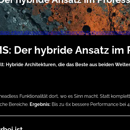
ql
api-integration
jamstack
performance
hybrid
woocommerce
S: Der hybride Ansatz im 
hlt: Hybride Architekturen, die das Beste aus beiden Welte
 headless Funktionalität dort, wo es Sinn macht. Statt kompl
sche Bereiche.
Ergebnis:
Bis zu 6x bessere Performance bei 4
bei ist