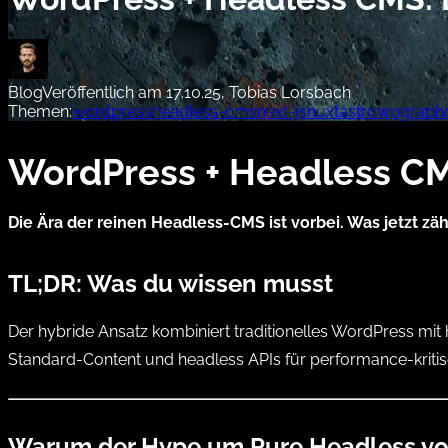
Blog
Veröffentlich am 17.10.25, Tobias Lorsbach
Themen:
wordpress
headless-cms
next-js
nuxt
astro
wpgraph
WordPress + Headless CM
Die Ära der reinen Headless-CMS ist vorbei. Was jetzt zä
TL;DR: Was du wissen musst
Der hybride Ansatz kombiniert traditionelles WordPress mit
Standard-Content und headless APIs für performance-kriti
Warum der Hype um Pure Headless vor