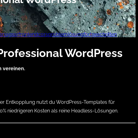
isr
ssg
ssr
frontend
cors
problemlösung
fortgeschritten
Professional WordPress
n vereinen.
etter Entkopplung nutzt du WordPress-Templates für
0% niedrigeren Kosten als reine Headless-Lösungen.