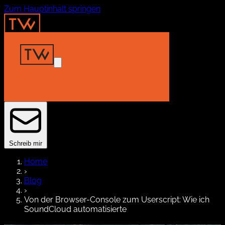
Zum Hauptinhalt springen
Home
Insights
Projekte
About
Kontakt
Schreib mir
Home
›
Blog
›
Von der Browser-Console zum Userscript: Wie ich
SoundCloud automatisierte