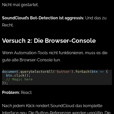
Nicht mal gestartet.
SoundCloud’s Bot-Detection ist aggressiv.
Und das zu
Recht.
Versuch 2: Die Browser-Console
Wenn Automation-Tools nicht funktionieren, muss es die
gute alte Browser-Console tun.
document
.
querySelectorAll
(
'button'
).
forEach
(
btn
 =>
 {
  btn
.
click
();
  // Magic here
});
Problem:
React.
Nach jedem Klick rendert SoundCloud das komplette
Interface neu. Die Button-Referenzen werden ungültig. Die