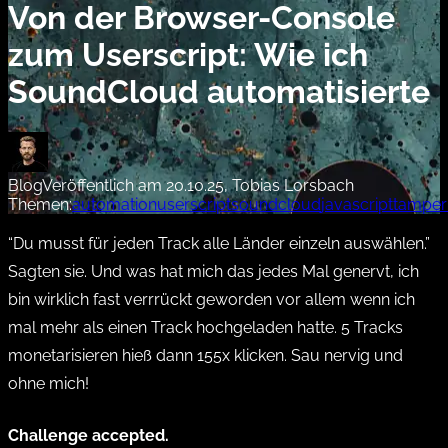
Von der Browser-Console
zum Userscript: Wie ich
SoundCloud automatisierte
Blog
Veröffentlich am 20.10.25, Tobias Lorsbach
Themen:
automation
userscript
soundcloud
javascript
tampe
“Du musst für jeden Track alle Länder einzeln auswählen.”
Sagten sie. Und was hat mich das jedes Mal genervt, ich
bin wirklich fast verrrückt geworden vor allem wenn ich
mal mehr als einen Track hochgeladen hatte. 5 Tracks
monetarisieren hieß dann 155x klicken. Sau nervig und
ohne mich!
Challenge accepted.