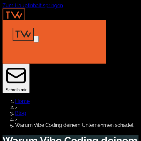
Zum Hauptinhalt springen
Home
Insights
Projekte
About
Kontakt
Schreib mir
Home
›
Blog
›
Warum Vibe Coding deinem Unternehmen schadet
Warum Vibe Coding deinem