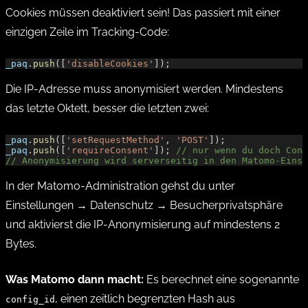
Cookies müssen deaktiviert sein! Das passiert mit einer
einzigen Zeile im Tracking-Code:
_paq
.
push
([
'disableCookies'
]);
Die IP-Adresse muss anonymisiert werden. Mindestens
das letzte Oktett, besser die letzten zwei:
_paq
.
push
([
'setRequestMethod'
, 
'POST'
]);
_paq
.
push
([
'requireConsent'
]); 
// nur wenn du doch Cons
// Anonymisierung wird serverseitig in den Matomo-Einst
In der Matomo-Administration gehst du unter
Einstellungen → Datenschutz → Besucherprivatsphäre
und aktivierst die IP-Anonymisierung auf mindestens 2
Bytes.
Was Matomo dann macht:
Es berechnet eine sogenannte
, einen zeitlich begrenzten Hash aus
config_id