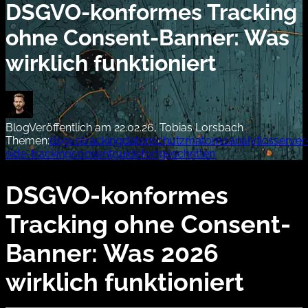
DSGVO-konformes Tracking
ohne Consent-Banner: Was
wirklich funktioniert
Blog
Veröffentlich am 22.02.26, Tobias Lorsbach
Themen:
dsgvo
tracking
datenschutz
matomo
analytics
server
side-tracking
consent
guide
fortgeschritten
DSGVO-konformes
Tracking ohne Consent-
Banner: Was 2026
wirklich funktioniert