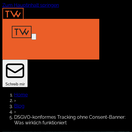
Zum Hauptinhalt springen
Home
Insights
Projekte
About
Kontakt
Schreib mir
Home
›
Blog
›
DSGVO-konformes Tracking ohne Consent-Banner:
Was wirklich funktioniert