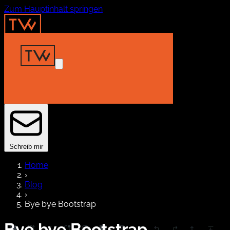
Zum Hauptinhalt springen
Home
Insights
Projekte
About
Kontakt
Schreib mir
Home
›
Blog
›
Bye bye Bootstrap
Bye bye Bootstrap