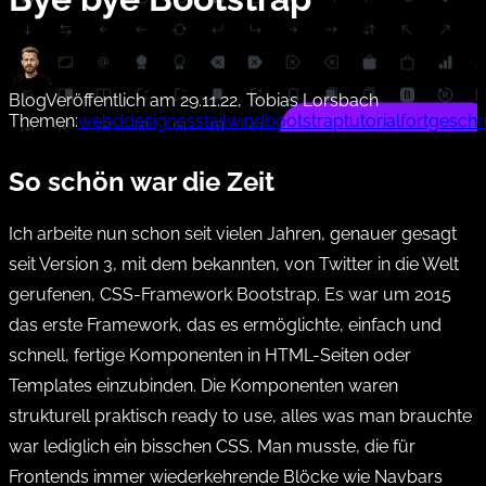
Blog
Veröffentlich am 29.11.22, Tobias Lorsbach
Themen:
webddesign
css
tailwind
bootstrap
tutorial
fortgeschr
So schön war die Zeit
Ich arbeite nun schon seit vielen Jahren, genauer gesagt
seit Version 3, mit dem bekannten, von Twitter in die Welt
gerufenen, CSS-Framework Bootstrap. Es war um 2015
das erste Framework, das es ermöglichte, einfach und
schnell, fertige Komponenten in HTML-Seiten oder
Templates einzubinden. Die Komponenten waren
strukturell praktisch ready to use, alles was man brauchte
war lediglich ein bisschen CSS. Man musste, die für
Frontends immer wiederkehrende Blöcke wie Navbars