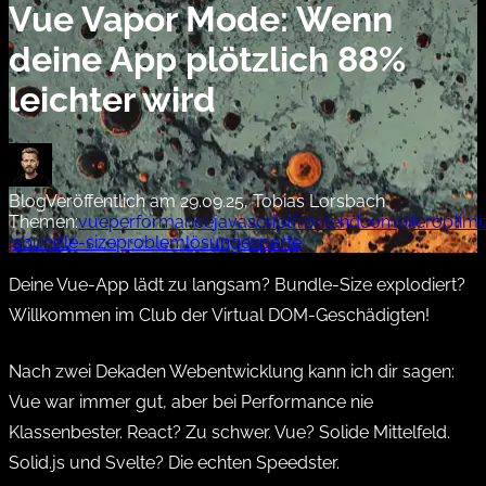
Vue Vapor Mode: Wenn
deine App plötzlich 88%
leichter wird
Blog
Veröffentlich am 29.09.25, Tobias Lorsbach
Themen:
vue
performance
javascript
frontend
compiler
optimi
js
bundle-size
problemlösung
experte
Deine Vue-App lädt zu langsam? Bundle-Size explodiert?
Willkommen im Club der Virtual DOM-Geschädigten!
Nach zwei Dekaden Webentwicklung kann ich dir sagen:
Vue war immer gut, aber bei Performance nie
Klassenbester. React? Zu schwer. Vue? Solide Mittelfeld.
Solid.js und Svelte? Die echten Speedster.