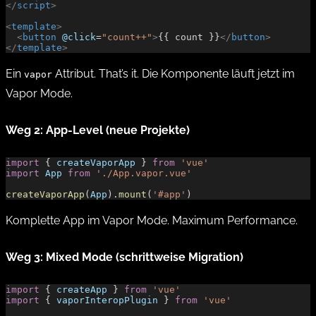
</
script
>
<
template
>
  <
button
 @click
=
"count++"
>
{{ count }}
</
button
>
</
template
>
Ein
Attribut. That’s it. Die Komponente läuft jetzt im
vapor
Vapor Mode.
Weg 2: App-Level (neue Projekte)
import
 { 
createVaporApp
 } 
from
 'vue'
import
 App
 from
 './App.vapor.vue'
createVaporApp
(
App
).
mount
(
'#app'
)
Komplette App im Vapor Mode. Maximum Performance.
Weg 3: Mixed Mode (schrittweise Migration)
import
 { 
createApp
 } 
from
 'vue'
import
 { 
vaporInteropPlugin
 } 
from
 'vue'