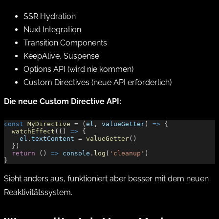
SSR Hydration
Nuxt Integration
Transition Components
KeepAlive, Suspense
Options API (wird nie kommen)
Custom Directives (neue API erforderlich)
Die neue Custom Directive API:
const
 MyDirective
 = (
el
, 
valueGetter
) 
=>
 {
  watchEffect
(() 
=>
 {
    el
.
textContent
 = 
valueGetter
()
  })
  return
 () 
=>
 console
.
log
(
'cleanup'
)
}
Sieht anders aus, funktioniert aber besser mit dem neuen
Reaktivitätssystem.