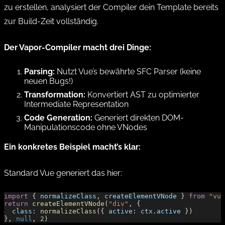
zu erstellen, analysiert der Compiler dein Template bereits
zur Build-Zeit vollständig.
Der Vapor-Compiler macht drei Dinge:
Parsing:
Nutzt Vue’s bewährte SFC Parser (keine
neuen Bugs!)
Transformation:
Konvertiert AST zu optimierter
Intermediate Representation
Code Generation:
Generiert direkten DOM-
Manipulationscode ohne VNodes
Ein konkretes Beispiel macht’s klar:
Standard Vue generiert das hier:
import
 { 
normalizeClass
, 
createElementVNode
 } 
from
 "vue
return
 createElementVNode
(
"div"
, {
  class:
 normalizeClass
({ 
active:
 ctx
.
active
 })
}, 
null
, 
2
)