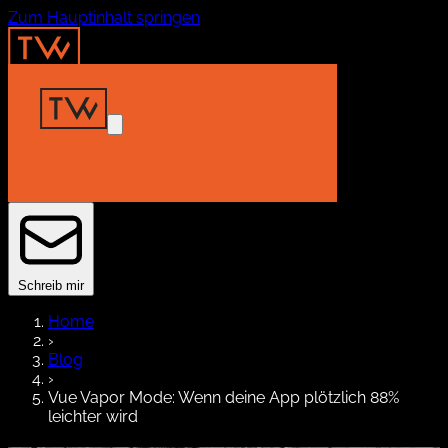
Zum Hauptinhalt springen
Home
Insights
Projekte
About
Kontakt
Schreib mir
Home
›
Blog
›
Vue Vapor Mode: Wenn deine App plötzlich 88%
leichter wird