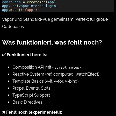
const
 app
 = 
createApp
(
App
)
app
.
use
(
vaporInteropPlugin
)
app
.
mount
(
'#app'
)
Vapor und Standard-Vue gemeinsam. Perfekt für große
Codebases.
Was funktioniert, was fehlt noch?
✅ Funktioniert bereits:
Composition API mit
<script setup>
Reactive System (ref, computed, watchEffect)
Template Basics (v-if, v-for, v-bind)
Props, Events, Slots
TypeScript Support
Basic Directives
❌ Fehlt noch (experimentell!):