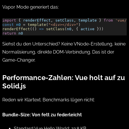
Vapor Mode generiert das:
import
 { 
renderEffect
, 
setClass
, 
template
 } 
from
 'vue/v
const
 n0
 = 
template
(
"<div></div>"
)
renderEffect
(() 
=>
 setClass
(
n0
, { 
active
 }))
return
 n0
Siehst du den Unterschied? Keine VNode-Erstellung, keine
Normalisierung, direkte DOM-Verbindung. Das ist der
Game-Changer.
Performance-Zahlen: Vue holt auf zu
Solid.js
Reden wir Klartext. Benchmarks lügen nicht:
Bundle-Size: Von fett zu federleicht
Standard Vue Hello World: 22.8 KB