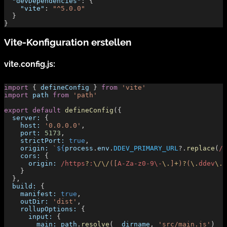
  "devDependencies"
: {
    "vite"
: 
"^5.0.0"
  }
}
Vite-Konfiguration erstellen
vite.config.js:
import
 { 
defineConfig
 } 
from
 'vite'
import
 path
 from
 'path'
export
 default
 defineConfig
({
  server:
 {
    host:
 '0.0.0.0'
,
    port:
 5173
,
    strictPort:
 true
,
    origin:
 `
${
process
.
env
.
DDEV_PRIMARY_URL
?.
replace
(
/:
    cors:
 {
      origin:
 /https
?
:
\/\/
([
A-Za-z0-9\-
\.
]
+
)
?
(
\.
ddev
\.
s
    }
  },
  build:
 {
    manifest:
 true
,
    outDir:
 'dist'
,
    rollupOptions:
 {
      input:
 {
        main:
 path
.
resolve
(
__dirname
, 
'src/main.js'
)