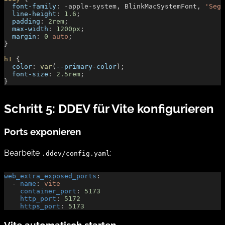
  font-family
: -apple-system, BlinkMacSystemFont, 
'Sego
  line-height
: 
1.6
;
  padding
: 
2rem
;
  max-width
: 
1200px
;
  margin
: 
0
 auto
;
}
h1
 {
  color
: 
var
(
--primary-color
);
  font-size
: 
2.5rem
;
}
Schritt 5: DDEV für Vite konfigurieren
Ports exponieren
Bearbeite
:
.ddev/config.yaml
web_extra_exposed_ports
:
  - 
name
: 
vite
    container_port
: 
5173
    http_port
: 
5172
    https_port
: 
5173
Vite automatisch starten