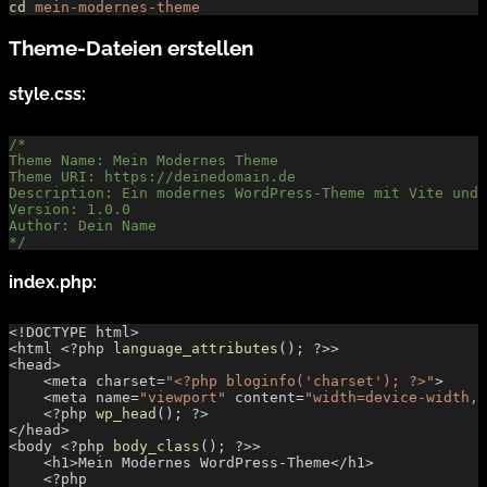
cd
 mein-modernes-theme
Theme-Dateien erstellen
style.css:
/*
Theme Name: Mein Modernes Theme
Theme URI: https://deinedomain.de
Description: Ein modernes WordPress-Theme mit Vite und 
Version: 1.0.0
Author: Dein Name
*/
index.php:
<!DOCTYPE html>
<html <?php 
language_attributes
(); ?>>
<head>
    <meta charset=
"<?php bloginfo('charset'); ?>"
>
    <meta name=
"viewport"
 content=
"width=device-width, 
    <?php 
wp_head
(); ?>
</head>
<body <?php 
body_class
(); ?>>
    <h1>Mein Modernes WordPress-Theme</h1>
    <?php