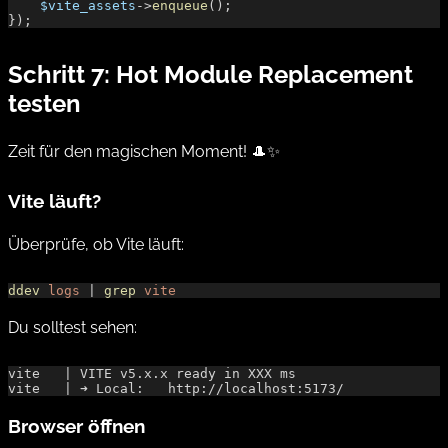
    $vite_assets
->
enqueue
();
});
Schritt 7: Hot Module Replacement
testen
Zeit für den magischen Moment! 🎩✨
Vite läuft?
Überprüfe, ob Vite läuft:
ddev
 logs
 | 
grep
 vite
Du solltest sehen:
vite   | VITE v5.x.x ready in XXX ms
vite   | ➜ Local:   http://localhost:5173/
Browser öffnen