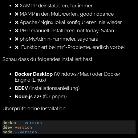
❌ XAMPP deinstallieren,
für immer
❌ MAMP in den Müll werfen,
good riddance
❌ Apache/Nginx lokal konfigurieren,
nie wieder
❌ PHP manuell installieren,
not today, Satan
❌ phpMyAdmin-Fummelei,
sayonara
❌ “Funktioniert bei mir”-Probleme,
endlich vorbei
Schau dass du folgendes installiert hast:
Docker Desktop
(Windows/Mac) oder Docker
Engine (Linux)
DDEV
(
Installationsanleitung
)
Node.js 22+
(für pnpm)
Überprüfe deine Installation:
docker
 --version
ddev
 version
node
 --version