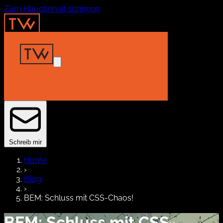
Zum Hauptinhalt springen
Home
Insights
Projekte
About
Kontakt
Schreib mir
Home
›
Blog
›
BEM: Schluss mit CSS-Chaos!
BEM: Schluss mit CSS-