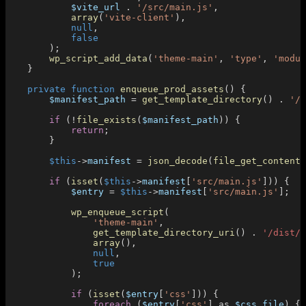
            $vite_url
 .
 '/src/main.js'
,
            array
(
'vite-client'
),
            null
,
            false
        );
        wp_script_add_data
(
'theme-main'
, 
'type'
, 
'modul
    }
    private
 function
 enqueue_prod_assets
() {
        $manifest_path
 = 
get_template_directory
() 
.
 '/d
        if
 (!
file_exists
(
$manifest_path
)) {
            return
;
        }
        $this
->
manifest
 = 
json_decode
(
file_get_contents
        if
 (
isset
(
$this
->
manifest
[
'src/main.js'
])) {
            $entry
 = 
$this
->
manifest
[
'src/main.js'
];
            wp_enqueue_script
(
                'theme-main'
,
                get_template_directory_uri
() 
.
 '/dist/'
                array
(),
                null
,
                true
            );
            if
 (
isset
(
$entry
[
'css'
])) {
                foreach
 (
$entry
[
'css'
] as 
$css_file
) {