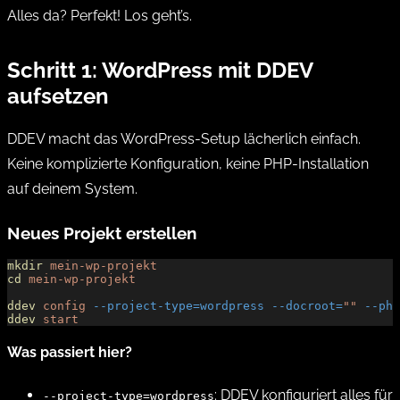
Alles da? Perfekt! Los geht’s.
Schritt 1: WordPress mit DDEV
aufsetzen
DDEV macht das WordPress-Setup lächerlich einfach.
Keine komplizierte Konfiguration, keine PHP-Installation
auf deinem System.
Neues Projekt erstellen
mkdir
 mein-wp-projekt
cd
 mein-wp-projekt
ddev
 config
 --project-type=wordpress
 --docroot=
""
 --php
ddev
 start
Was passiert hier?
: DDEV konfiguriert alles für
--project-type=wordpress