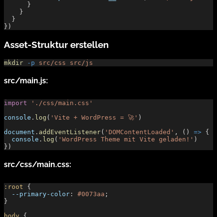
      }
    }
  }
})
Asset-Struktur erstellen
mkdir
 -p
 src/css
 src/js
src/main.js:
import
 './css/main.css'
console
.
log
(
'Vite + WordPress = 🚀'
)
document
.
addEventListener
(
'DOMContentLoaded'
, () 
=>
 {
  console
.
log
(
'WordPress Theme mit Vite geladen!'
)
})
src/css/main.css:
:root
 {
  --primary-color
: 
#0073aa
;
}
body
 {