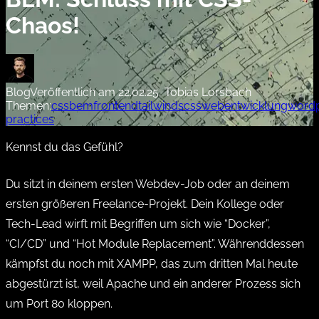
Chaos!
Blog
Veröffentlich am 22.02.25, Tobias Lorsbach
Themen:
css
bem
frontend
tailwind
scss
webentwicklung
word
practices
Kennst du das Gefühl?
Du sitzt in deinem ersten Webdev-Job oder an deinem
ersten größeren Freelance-Projekt. Dein Kollege oder
Tech-Lead wirft mit Begriffen um sich wie “Docker”,
“CI/CD” und “Hot Module Replacement”. Währenddessen
kämpfst du noch mit XAMPP, das zum dritten Mal heute
abgestürzt ist, weil Apache und ein anderer Prozess sich
um Port 80 kloppen.