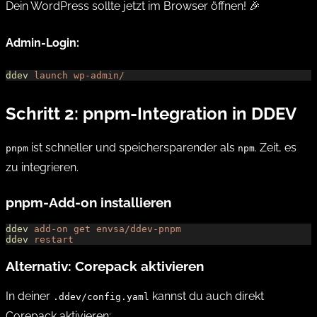
Dein WordPress sollte jetzt im Browser öffnen! 🎉
Admin-Login:
ddev
 launch
 wp-admin/
Schritt 2: pnpm-Integration in DDEV
ist schneller und speichersparender als
. Zeit, es
pnpm
npm
zu integrieren.
pnpm-Add-on installieren
ddev
 add-on
 get
 envsa/ddev-pnpm
ddev
 restart
Alternativ: Corepack aktivieren
In deiner
kannst du auch direkt
.ddev/config.yaml
Corepack aktivieren: