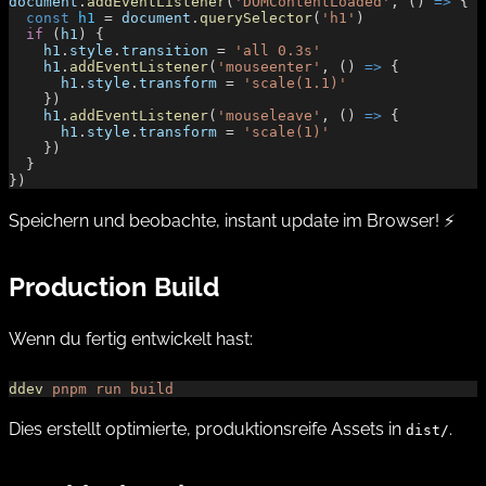
document
.
addEventListener
(
'DOMContentLoaded'
, () 
=>
 {
  const
 h1
 = 
document
.
querySelector
(
'h1'
)
  if
 (
h1
) {
    h1
.
style
.
transition
 = 
'all 0.3s'
    h1
.
addEventListener
(
'mouseenter'
, () 
=>
 {
      h1
.
style
.
transform
 = 
'scale(1.1)'
    })
    h1
.
addEventListener
(
'mouseleave'
, () 
=>
 {
      h1
.
style
.
transform
 = 
'scale(1)'
    })
  }
})
Speichern und beobachte, instant update im Browser! ⚡
Production Build
Wenn du fertig entwickelt hast:
ddev
 pnpm
 run
 build
Dies erstellt optimierte, produktionsreife Assets in
.
dist/