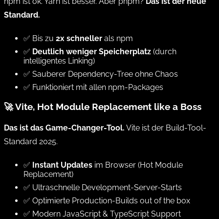
npm ist ok. Yarn ist besser. Aber pnpm?
Das ist der neue
Standard.
✅ Bis zu
2x schneller
als npm
✅
Deutlich weniger Speicherplatz
(durch
intelligentes Linking)
✅ Sauberer Dependency-Tree ohne Chaos
✅ Funktioniert mit allen npm-Packages
🚀 Vite, Hot Module Replacement like a Boss
Das ist das Game-Changer-Tool.
Vite ist der Build-Tool-
Standard 2025.
✅
Instant Updates
im Browser (Hot Module
Replacement)
✅ Ultraschnelle Development-Server-Starts
✅ Optimierte Production-Builds out of the box
✅ Modern JavaScript & TypeScript Support