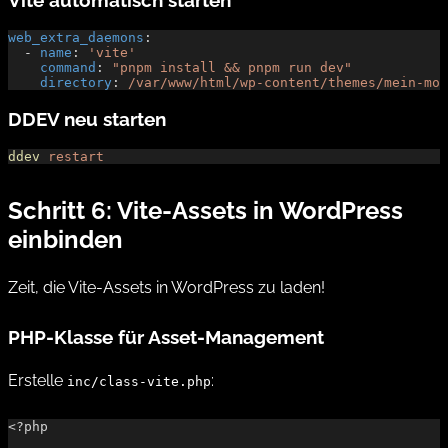
web_extra_daemons
:
  - 
name
: 
'vite'
    command
: 
"pnpm install && pnpm run dev"
    directory
: 
/var/www/html/wp-content/themes/mein-mod
DDEV neu starten
ddev
 restart
Schritt 6: Vite-Assets in WordPress
einbinden
Zeit, die Vite-Assets in WordPress zu laden!
PHP-Klasse für Asset-Management
Erstelle
:
inc/class-vite.php
<?php