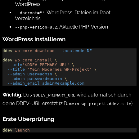
WordPress
: WordPress-Dateien im Root-
--docroot=""
Verzeichnis
: Aktuelle PHP-Version
--php-version=8.2
WordPress installieren
ddev
 wp
 core
 download
 --locale=de_DE
ddev
 wp
 core
 install
 \
  --url=
'$DDEV_PRIMARY_URL'
 \
  --title=
'Mein Modernes WP-Projekt'
 \
  --admin_user=admin
 \
  --admin_password=admin
 \
  --admin_email=admin@example.com
Wichtig
: Das
wird automatisch durch
$DDEV_PRIMARY_URL
deine DDEV-URL ersetzt (z.B.
).
mein-wp-projekt.ddev.site
Erste Überprüfung
ddev
 launch