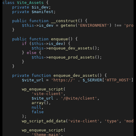
class
 Vite_Assets
 {
    private
 $is_dev
;
    private
 $manifest
;
    public
 function
 __construct
() {
        $this
->
is_dev
 = 
getenv
(
'ENVIRONMENT'
) !== 
'prod
    }
    public
 function
 enqueue
() {
        if
 (
$this
->
is_dev
) {
            $this
->
enqueue_dev_assets
();
        } 
else
 {
            $this
->
enqueue_prod_assets
();
        }
    }
    private
 function
 enqueue_dev_assets
() {
        $vite_url
 = 
'https://'
 .
 $_SERVER
[
'HTTP_HOST'
] 
        wp_enqueue_script
(
            'vite-client'
,
            $vite_url
 .
 '/@vite/client'
,
            array
(),
            null
,
            false
        );
        wp_script_add_data
(
'vite-client'
, 
'type'
, 
'modu
        wp_enqueue_script
(
            'theme-main'
,