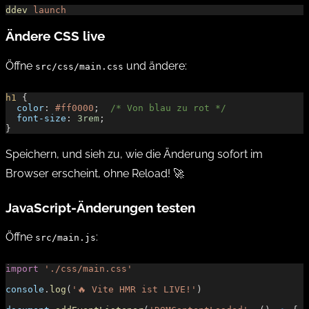
ddev
 launch
Ändere CSS live
Öffne
und ändere:
src/css/main.css
h1
 {
  color
: 
#ff0000
;  
/* Von blau zu rot */
  font-size
: 
3rem
;
}
Speichern, und sieh zu, wie die Änderung sofort im
Browser erscheint, ohne Reload! 🚀
JavaScript-Änderungen testen
Öffne
:
src/main.js
import
 './css/main.css'
console
.
log
(
'🔥 Vite HMR ist LIVE!'
)