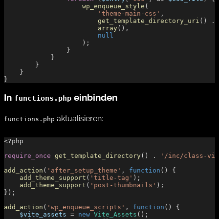
                    wp_enqueue_style
(
                        'theme-main-css'
,
                        get_template_directory_uri
() 
.
 
                        array
(),
                        null
                    );
                }
            }
        }
    }
}
In
einbinden
functions.php
aktualisieren:
functions.php
<?php
require_once
 get_template_directory
() 
.
 '/inc/class-vit
add_action
(
'after_setup_theme'
, 
function
() {
    add_theme_support
(
'title-tag'
);
    add_theme_support
(
'post-thumbnails'
);
});
add_action
(
'wp_enqueue_scripts'
, 
function
() {
    $vite_assets
 = 
new
 Vite_Assets
();