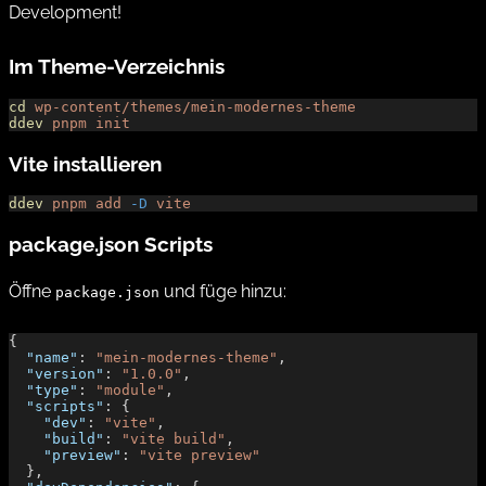
Development!
Im Theme-Verzeichnis
cd
 wp-content/themes/mein-modernes-theme
ddev
 pnpm
 init
Vite installieren
ddev
 pnpm
 add
 -D
 vite
package.json Scripts
Öffne
und füge hinzu:
package.json
{
  "name"
: 
"mein-modernes-theme"
,
  "version"
: 
"1.0.0"
,
  "type"
: 
"module"
,
  "scripts"
: {
    "dev"
: 
"vite"
,
    "build"
: 
"vite build"
,
    "preview"
: 
"vite preview"
  },