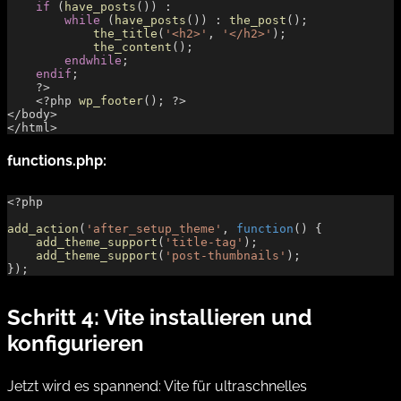
    if
 (
have_posts
()) :
        while
 (
have_posts
()) : 
the_post
();
            the_title
(
'<h2>'
, 
'</h2>'
);
            the_content
();
        endwhile
;
    endif
;
    ?>
    <?php 
wp_footer
(); ?>
</body>
</html>
functions.php:
<?php
add_action
(
'after_setup_theme'
, 
function
() {
    add_theme_support
(
'title-tag'
);
    add_theme_support
(
'post-thumbnails'
);
});
Schritt 4: Vite installieren und
konfigurieren
Jetzt wird es spannend: Vite für ultraschnelles