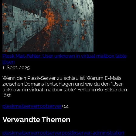
Plesk Mail-Fehler: User unknown in virtual mailbox table
lösen
1. Sept. 2025
Wenn dein Plesk-Server zu schlau ist: Warum E-Mails
zwischen Domains fehlschlagen und wie du den "User
unknown in virtual mailbox table" Fehler in 60 Sekunden
löst.
plesk
mailserver
rootserver
+14
Verwandte Themen
plesk
mailserver
rootserver
postfix
server-administration