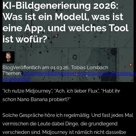
KI-Bildgenerierung 2026:
Was ist ein Modell, was ist
eine App, und welches Tool
ist wofür?
Blog
Veröffentlich am 01.03.26, Tobias Lorsbach
Themen:
anfaenger
ki
bildgenerierung
tools
vergleich
guide
wa
ist-eigentlich
“Ich nutze Midjourney.”, “Ach, ich lieber Flux.”, “Habt ihr
schon Nano Banana probiert?”
Solche Gespräche höre ich regelmäßig. Und fast jedes Mal
vermischen die Leute dabei Dinge, die grundlegend
verschieden sind. Midjourney ist nämlich nicht dasselbe