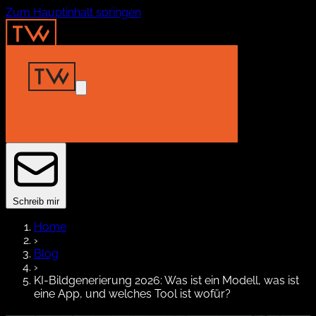
Zum Hauptinhalt springen
Home
Insights
Projekte
About
Kontakt
Schreib mir
Home
›
Blog
›
KI-Bildgenerierung 2026: Was ist ein Modell, was ist
eine App, und welches Tool ist wofür?