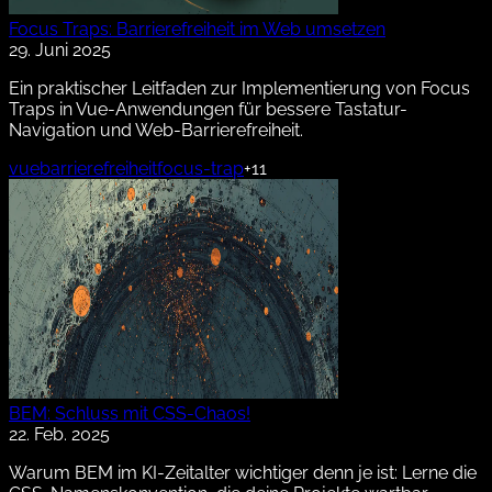
Focus Traps: Barrierefreiheit im Web umsetzen
29. Juni 2025
Ein praktischer Leitfaden zur Implementierung von Focus
Traps in Vue-Anwendungen für bessere Tastatur-
Navigation und Web-Barrierefreiheit.
vue
barrierefreiheit
focus-trap
+11
BEM: Schluss mit CSS-Chaos!
22. Feb. 2025
Warum BEM im KI-Zeitalter wichtiger denn je ist: Lerne die