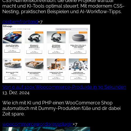
CSS-Namenskonvention, die deine Projekte wartbar
macht und KI-Tools optimal steuert. Mit modernem CSS-
Nesting, praktischen Beispielen und AI-Workflow-Tipps.
css
bem
frontend
+7
Von 0 auf 100x Woocommerce-Produkte in 30 Sekunden
13. Dez. 2024
Wie ich mit KI und PHP einen WooCommerce Shop
automatisch mit Dummy-Produkten fülle und dir dabei
Zeit spare.
woocommerce
wordpress
plugin
+7