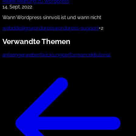
Meine Meinung zu Wordpress
14. Sept. 2022
Wann Wordpress sinnvoll ist und wann nicht
webddesign
wordpress
wordpress-support
+2
Verwandte Themen
anfaenger
webentwicklung
performance
ki
tutorial